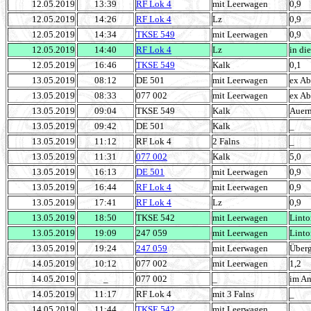
12.05.2019
13:39
RF Lok 4
mit Leerwagen
0,9
12.05.2019
14:26
RF Lok 4
Lz
0,9
12.05.2019
14:34
TKSE 549
mit Leerwagen
0,9
12.05.2019
14:40
RF Lok 4
Lz
in di
12.05.2019
16:46
TKSE 549
Kalk
0,1
13.05.2019
08:12
DE 501
mit Leerwagen
ex Ab
13.05.2019
08:33
077 002
mit Leerwagen
ex Ab
13.05.2019
09:04
TKSE 549
Kalk
Auer
13.05.2019
09:42
DE 501
Kalk
_
13.05.2019
11:12
RF Lok 4
2 Falns
_
13.05.2019
11:31
077 002
Kalk
5,0
13.05.2019
16:13
DE 501
mit Leerwagen
0,9
13.05.2019
16:44
RF Lok 4
mit Leerwagen
0,9
13.05.2019
17:41
RF Lok 4
Lz
0,9
13.05.2019
18:50
TKSE 542
mit Leerwagen
Linto
13.05.2019
19:09
247 059
mit Leerwagen
Linto
13.05.2019
19:24
247 059
mit Leerwagen
Über
14.05.2019
10:12
077 002
mit Leerwagen
1,2
14.05.2019
_
077 002
_
im An
14.05.2019
11:17
RF Lok 4
mit 3 Falns
_
14.05.2019
11:44
TKSE 542
mit Leerwagen
_