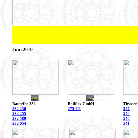
Juni 2019
Baureihe 232 -
Railflex GmbH -
Thyssen
232 230
275 111
547
232 255
549
232 589
546
232 654
541