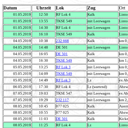
Datum
Uhrzeit
Lok
Zug
Ort
01.05.2019
12:50
RF Lok 4
Kalk
Linto
01.05.2019
13:55
TKSE 549
mit Leerwagen
Linto
01.05.2019
14:30
RF Lok 4
mit Leerwagen
Linto
01.05.2019
16:10
TKSE 549
Kalk
Linto
04.05.2019
10:38
232 668
Kalk
km 0,
04.05.2019
14:48
DE 501
mit Leerwagen
Linto
04.05.2019
16:05
DE 501
Kalk
km 0,
04.05.2019
16:30
TKSE 549
Kalk
km 1,
05.05.2019
13:25
RF Lok 3
mit Leerwagen
km 0,
05.05.2019
14:09
TKSE 549
mit Leerwagen
km 0,
05.05.2019
14:49
RF Lok 3
Lz
ex Ab
06.05.2019
17:30
RF Lok 4
Lz (wartend)
Abzwe
07.05.2019
19:03
TKSE 547
mit Leerwagen
ex Ab
07.05.2019
19:29
232 117
mit Leerwagen
km 2,
08.05.2019
10:45
077 025
Kalk
Auer
08.05.2019
10:55
077 025
Kalk
Abzwe
08.05.2019
11:03
DE 501
Kalk
Kick
08.05.2019
11:25
RF Lok 4
Lz
Linto