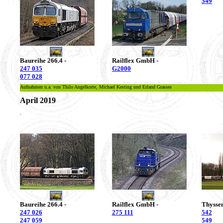
549
Baureihe 266.4 -
Railflex GmbH -
247 035
G2000
077 028
Aufnahmen u.a. von Thilo Angelkorte, Michael Kesting und Erland Grasses
April 2019
.
Baureihe 266.4 -
Railflex GmbH -
Thysse
247 026
275 111
542
247 059
549