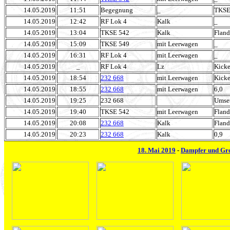
14.05.2019
11:51
Begegnung
_
TKSE 
14.05.2019
12:42
RF Lok 4
Kalk
_
14.05.2019
13:04
TKSE 542
Kalk
Fland
14.05.2019
15:09
TKSE 549
mit Leerwagen
_
14.05.2019
16:31
RF Lok 4
mit Leerwagen
_
14.05.2019
_
RF Lok 4
Lz
Kick
14.05.2019
18:54
232 668
mit Leerwagen
Kick
14.05.2019
18:55
232 668
mit Leerwagen
6,0
14.05.2019
19:25
232 668
Umset
14.05.2019
19:40
TKSE 542
mit Leerwagen
Fland
14.05.2019
20:08
232 668
Kalk
Fland
14.05.2019
20:23
232 668
Kalk
0,9
18. Mai 2019
-
Dampfer und Gro