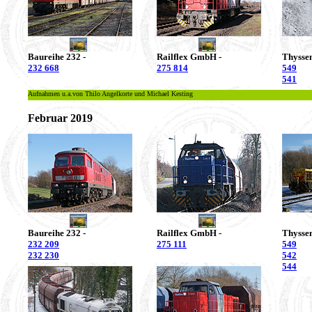
Baureihe 232 -
Railflex GmbH -
Thysse
232 668
275 814
549
541
Aufnahmen u.a.von Thilo Angelkorte und Michael Kesting
Februar 2019
Baureihe 232 -
Railflex GmbH -
Thysse
232 209
275 111
549
232 230
542
544