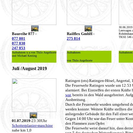
30.06.2019
Leerwagen 
Baureihe 077 -
Railflex GmbH -
Rohdenhaus
TKSE 546 m
077 001
275 814
077 030
247 053
Aufnahmen u.a.von Thilo Angelkorte
Aufnahmen
Aufnahmen 
und Michael Kesting
von Thilo Angelkorte
Juli /August 2019
Ratingen (ots) Ratingen-Hösel, Angertal, 
Die Feuerwehr Ratingen wurde um 12:53 
alarmiert. Bei Eintreffen der ersten Kräfte 
war
, bereits in den Wald ausgebreitet. Auf
Ausbreitung.
Durch die Feuerwehr wurden umgehend dr
werden konnte. Weitere Kräfte stellten di
anliegender Gebäude für den Fall einer we
Gegen 14:00 Uhr war das Feuer unter Kont
01.07.2019-
23:30Uhr
den Flammen zum Opfer.
Schotterplanier-maschine
Die Feuerwehr weist darauf hin, dass derz
nahe km 1,0
von 5 des deutschen Wetterdienstes). Bitt