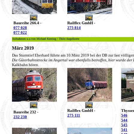
Baureihe 266.4 -
Railflex GmbH -
077 028
275 814
077 022
Aufnahmen u.a.von Michael Kesting / Thilo Angelkorte
März 2019
Das Sturmtief Eberhard führte am 10.März 2019 bei der DB zur fast völlig
Die Güterbahnstrecke im Angertal war ebenfalls betroffen, hier wurde der Be
Kalkbahn hören.
Railflex GmbH -
Thysse
Baureihe 232 -
275 111
546
232 230
544
545
541