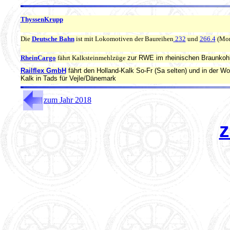
ThyssenKrupp
Die
Deutsche Bahn
ist mit Lokomotiven der Baureihen
232
und
266.4
(Mon
RheinCargo
fährt Kalksteinmehlzüge
zur RWE im rheinischen Braunkohl
Railflex GmbH
fährt den Holland-Kalk So-Fr (Sa selten) und in der 
Kalk in Tads für Vejle/Dänemark
zum Jahr 2018
z