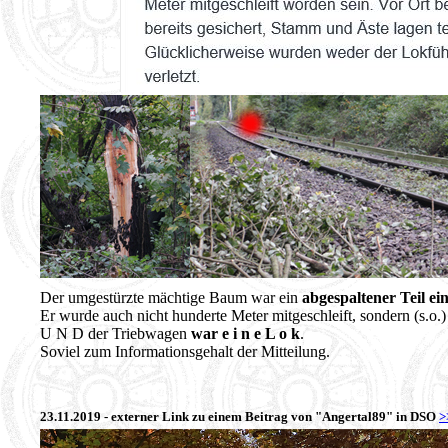
Der umgestürzte mächtige Baum war ein
abgespaltener Teil e
Er wurde auch nicht hunderte Meter mitgeschleift, sondern (s.o
U N D der Triebwagen
war e i n e L o k
.
Soviel zum Informationsgehalt der Mitteilung.
23.11.2019 - externer Link zu einem Beitrag von "Angertal89" in DSO
>