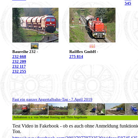
545
Baureihe 232 -
Railflex GmbH -
232 668
275 814
232 209
232 117
232 255
Fast ein ganzer Angertalbahn-Tag - 7.April 2019
.Aufnahmen u.a. von Michael Kesting und Thilo Angelkorte
Test Video in Fakebook - ob es auch ohne Anmeldung funktioni
Ton.