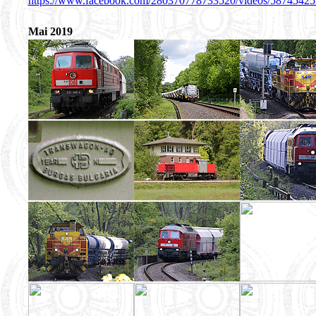
https://www.facebook.com/280370778733520/videos/5874542
Mai 2019