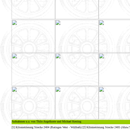
Aufnahmen u.a. von Thilo Angelkorte und Michael Kesting
[1] Kilometrierung Strecke 2404 (Ratingen West - Wülfrath) [2] Kilometrierung Strecke 2405 (Abzw