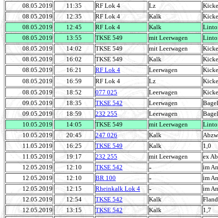
08.05.2019
11:35
RF Lok 4
Lz
Kick
08.05.2019
12:35
RF Lok 4
Kalk
Kick
08.05.2019
12:45
RF Lok 4
Kalk
Linto
08.05.2019
13:55
TKSE 549
mit Leerwagen
Linto
08.05.2019
14:02
TKSE 549
mit Leerwagen
Kick
08.05.2019
16:02
TKSE 549
Kalk
Kick
08.05.2019
16:21
RF Lok 4
Leerwagen
Kick
08.05.2019
16:59
RF Lok 4
Lz
Kick
08.05.2019
18:52
077 025
Leerwagen
Kick
09.05.2019
18:35
TKSE 542
Leerwagen
Bagel
09.05.2019
18:59
232 255
Leerwagen
Bagel
10.05.2019
14:05
TKSE 549
mit Leerwagen
Linto
10.05.2019
20:45
247 026
Kalk
Abzwe
11.05.2019
16:25
TKSE 549
Kalk
1,0
11.05.2019
19:17
232 255
mit Leerwagen
ex Ab
-
12.05.2019
12:10
TKSE 542
im An
-
12.05.2019
12:10
BR 100
im An
-
12.05.2019
12:15
Rheinkalk Lok 4
im An
12.05.2019
12:54
TKSE 542
Kalk
Fland
12.05.2019
13:15
TKSE 542
Kalk
1,7