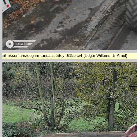
Strassenfahrzeug im Einsatz: Steyr 6195 cvt (Edgar Willems, B-Amel)