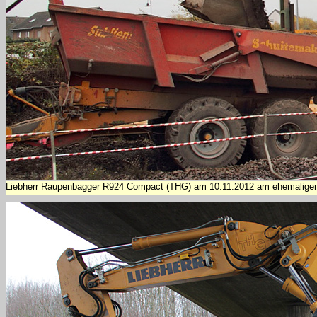
Liebherr Raupenbagger R924 Compact (THG) am 10.11.2012 am ehemaligen