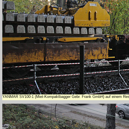
YANMAR SV100-1 (Miet-Kompaktbagger Gebr. Frank GmbH) auf einem Res, e