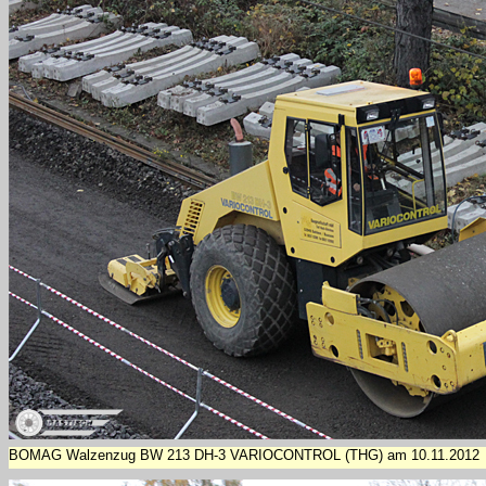
BOMAG Walzenzug BW 213 DH-3 VARIOCONTROL (THG) am 10.11.2012