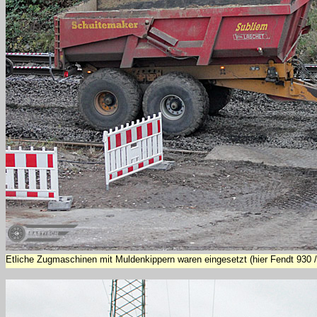
Etliche Zugmaschinen mit Muldenkippern waren eingesetzt (hier Fendt 930 