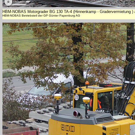
HBM-NOBAS Motorgrader BG 130 TA-4 (Hinnenkamp - Gradervermietung ) a
HBM-NOBAS Betriebsteil der GP Günter Papenburg AG