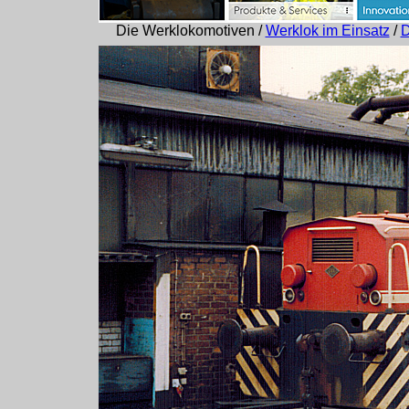
Die Werklokomotiven /
Werklok im Einsatz
/
D