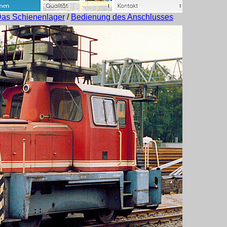
as Schienenlager
/
Bedienung des Anschlusses