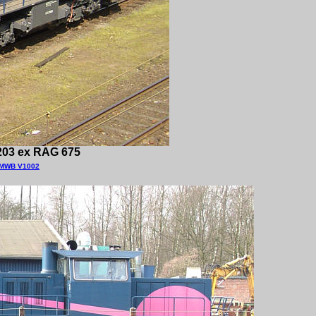
203 ex RAG 675
 MWB V1002