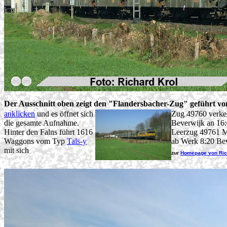
Der Ausschnitt oben zeigt den "Flandersbacher-Zug" geführt vo
anklicken
und es öffnet sich
Zug 49760 verke
die gesamte Aufnahme.
Beverwijk an 16
Hinter den Falns führt 1616
Leerzug 49761 Mo
Waggons vom Typ
Tals-y
ab Werk 8:20 Bev
mit sich
zur
Homepage von Ric