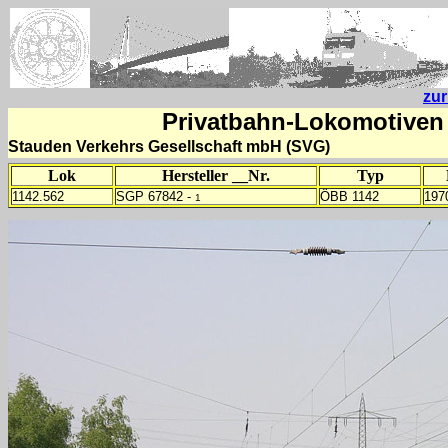
zu
Privatbahn-Lokomotiven 
Stauden Verkehrs Gesellschaft mbH (SVG)
Lok
Hersteller __Nr.
Typ
1142.562
SGP 67842 -
ÖBB 1142
197
1