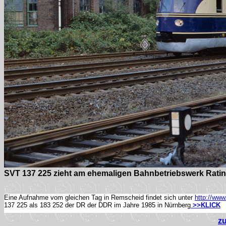
SVT 137 225 zieht am ehemaligen Bahnbetriebswerk Ratin
Eine Aufnahme vom gleichen Tag in Remscheid findet sich unter
http://www
137 225 als 183 252 der DR der DDR im Jahre 1985 in Nürnberg
>>KLICK
z