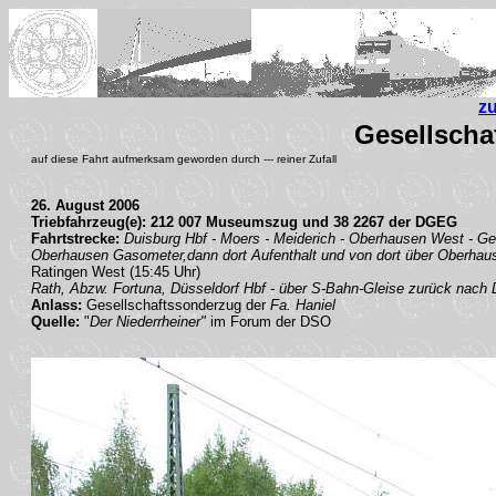
z
Gesellscha
auf diese Fahrt aufmerksam geworden durch --- reiner Zufall
26. August 2006
Triebfahrzeug(e): 212 007 Museumszug und 38 2267 der DGEG
Fahrtstrecke:
Duisburg Hbf - Moers - Meiderich - Oberhausen West - Gel
Oberhausen Gasometer,dann dort Aufenthalt und von dort über Oberhau
Ratingen West (15:45 Uhr)
Rath, Abzw. Fortuna, Düsseldorf Hbf - über S-Bahn-Gleise zurück nach 
Anlass:
Gesellschaftssonderzug der
Fa. Haniel
Quelle:
"
Der Niederrheiner"
im Forum der DSO