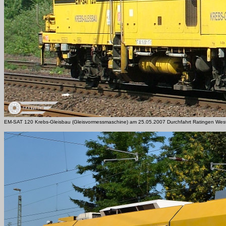
EM-SAT 120 Krebs-Gleisbau (Gleisvormessmaschine) am 25.05.2007 Durchfahrt Ratingen Wes