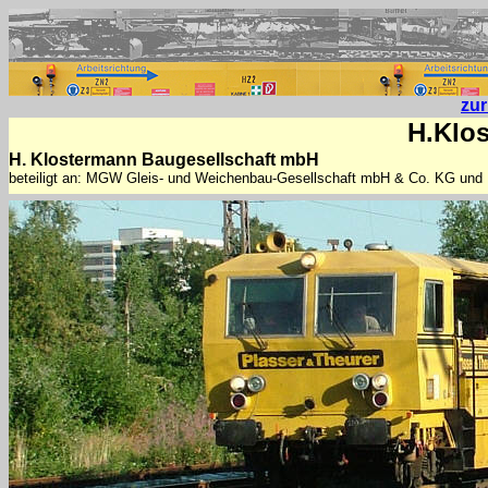
zu
H.Klo
H. Klostermann Baugesellschaft mbH
beteiligt an: MGW Gleis- und Weichenbau-Gesellschaft mbH & Co. KG u