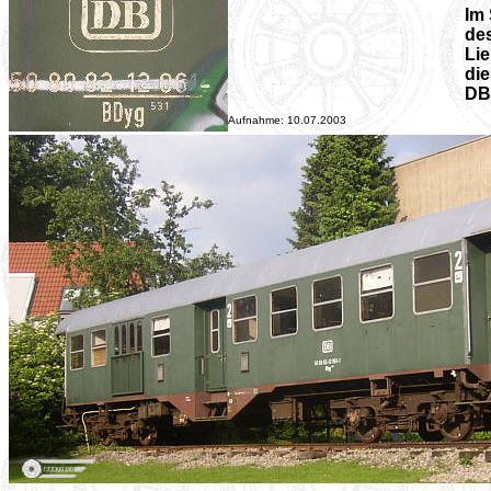
Im
des
Lie
di
DB
Aufnahme: 10.07.2003